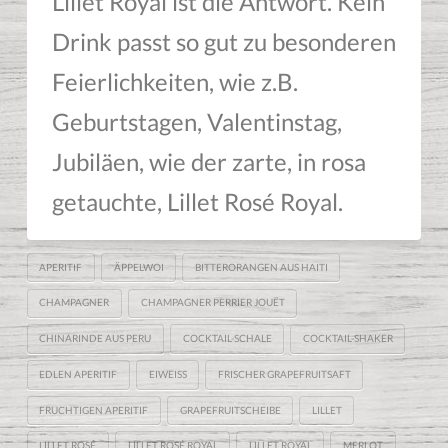
Lillet Royal ist die Antwort. Kein
Drink passt so gut zu besonderen
Feierlichkeiten, wie z.B.
Geburtstagen, Valentinstag,
Jubiläen, wie der zarte, in rosa
getauchte, Lillet Rosé Royal.
APERITIF
ÄPPELWOI
BITTERORANGEN AUS HAITI
CHAMPAGNER
CHAMPAGNER PERRIER JOUËT
CHINARINDE AUS PERU
COCKTAIL-SCHALE
COCKTAIL-SHAKER
EDLEN APERITIF
EIWEISS
FRISCHER GRAPEFRUITSAFT
FRUCHTIGEN APERITIF
GRAPEFRUITSCHEIBE
LILLET
LILLET ROSÉ
LILLET ROSÉ ROYAL
LILLET ROYAL
MERLOT