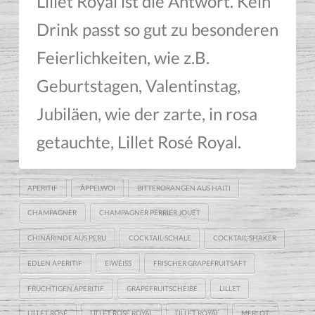
Lillet Royal ist die Antwort. Kein
Drink passt so gut zu besonderen
Feierlichkeiten, wie z.B.
Geburtstagen, Valentinstag,
Jubiläen, wie der zarte, in rosa
getauchte, Lillet Rosé Royal.
APERITIF
ÄPPELWOI
BITTERORANGEN AUS HAITI
CHAMPAGNER
CHAMPAGNER PERRIER JOUËT
CHINARINDE AUS PERU
COCKTAIL-SCHALE
COCKTAIL-SHAKER
EDLEN APERITIF
EIWEISS
FRISCHER GRAPEFRUITSAFT
FRUCHTIGEN APERITIF
GRAPEFRUITSCHEIBE
LILLET
LILLET ROSÉ
LILLET ROSÉ ROYAL
LILLET ROYAL
MERLOT