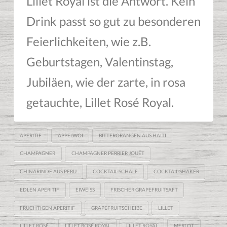
Lillet Royal ist die Antwort. Kein
Drink passt so gut zu besonderen
Feierlichkeiten, wie z.B.
Geburtstagen, Valentinstag,
Jubiläen, wie der zarte, in rosa
getauchte, Lillet Rosé Royal.
APERITIF
ÄPPELWOI
BITTERORANGEN AUS HAITI
CHAMPAGNER
CHAMPAGNER PERRIER JOUËT
CHINARINDE AUS PERU
COCKTAIL-SCHALE
COCKTAIL-SHAKER
EDLEN APERITIF
EIWEISS
FRISCHER GRAPEFRUITSAFT
FRUCHTIGEN APERITIF
GRAPEFRUITSCHEIBE
LILLET
LILLET ROSÉ
LILLET ROSÉ ROYAL
LILLET ROYAL
MERLOT