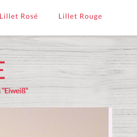
Lillet Rosé
Lillet Rouge
E
s
“Eiweiß”