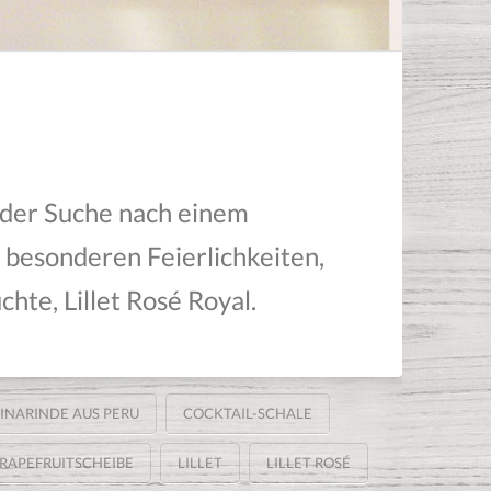
f der Suche nach einem
zu besonderen Feierlichkeiten,
chte, Lillet Rosé Royal.
INARINDE AUS PERU
COCKTAIL-SCHALE
RAPEFRUITSCHEIBE
LILLET
LILLET ROSÉ