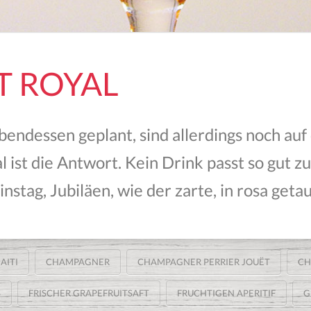
ET ROYAL
bendessen geplant, sind allerdings noch au
yal ist die Antwort. Kein Drink passt so gut 
nstag, Jubiläen, wie der zarte, in rosa getau
AITI
CHAMPAGNER
CHAMPAGNER PERRIER JOUËT
CH
FRISCHER GRAPEFRUITSAFT
FRUCHTIGEN APERITIF
G