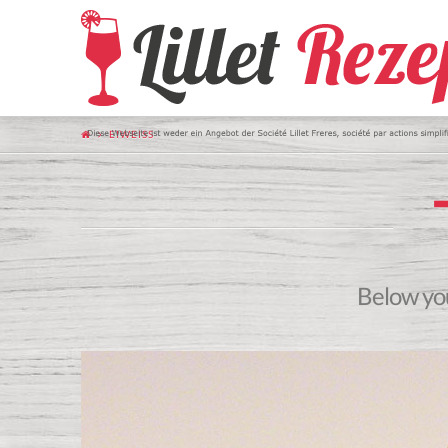
EIWEISS
Below you'