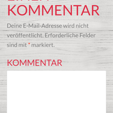
on
KOMMENTAR
Fire
09.08.2014
Deine E-Mail-Adresse wird nicht
veröffentlicht.
Erforderliche Felder
sind mit
*
markiert.
KOMMENTAR