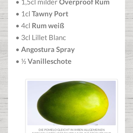
• 1,5cl milder
Overproof Rum
• 1cl
Tawny Port
• 4cl
Rum weiß
• 3cl Lillet Blanc
•
Angostura Spray
• ½
Vanilleschote
DIE POMELO GLEICHT IN IHREN ALLGEMEINEN